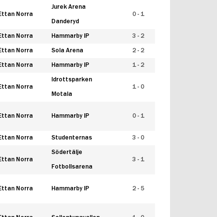
Jurek Arena
Ettan Norra
0 - 1
Danderyd
Ettan Norra
Hammarby IP
3 - 2
Ettan Norra
Sola Arena
2 - 2
Ettan Norra
Hammarby IP
1 - 2
Idrottsparken
Ettan Norra
1 - 0
Motala
Ettan Norra
Hammarby IP
0 - 1
Ettan Norra
Studenternas
3 - 0
Södertälje
Ettan Norra
3 - 1
Fotbollsarena
Ettan Norra
Hammarby IP
2 - 5