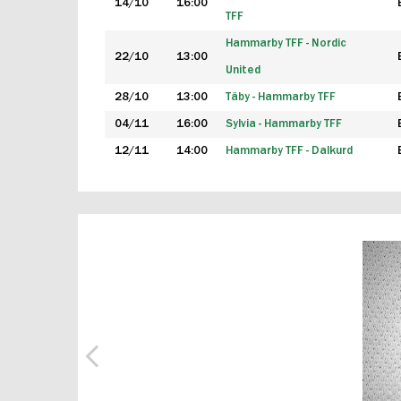
14/10
16:00
TFF
Hammarby TFF - Nordic
22/10
13:00
United
28/10
13:00
Täby - Hammarby TFF
04/11
16:00
Sylvia - Hammarby TFF
12/11
14:00
Hammarby TFF - Dalkurd