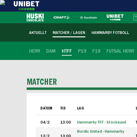
AKTUELLT
MATCHER / LAGEN
HAMMARBY FOTBOLL
HERR
DAM
HTFF
P19
F19
FUTSAL HERR
MATCHER
DATUM
TID
LAG
04/2
13:00
Hammarby TFF - Stocksund
Nordic United - Hammarby
12/2
13:00