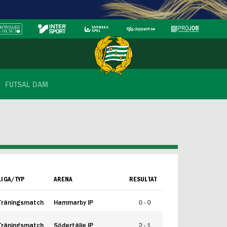
FUTSAL DAM
LIGA/TYP
ARENA
RESULTAT
Träningsmatch
Hammarby IP
0 - 0
Träningsmatch
Södertälje IP
2 - 1