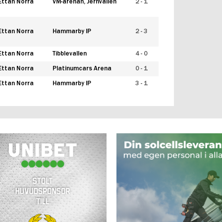
Ettan Norra
VM-arenan, Jernvallen
2 - 1
Ettan Norra
Hammarby IP
2 - 3
Ettan Norra
Tibblevallen
4 - 0
Ettan Norra
Platinumcars Arena
0 - 1
Ettan Norra
Hammarby IP
3 - 1