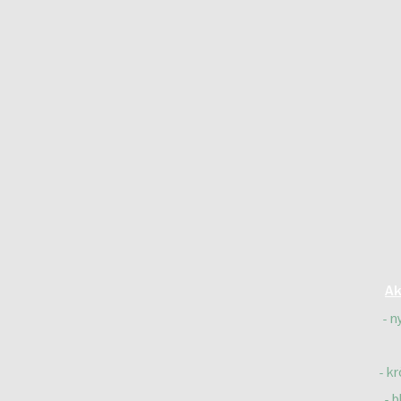
Ak
n
kr
b