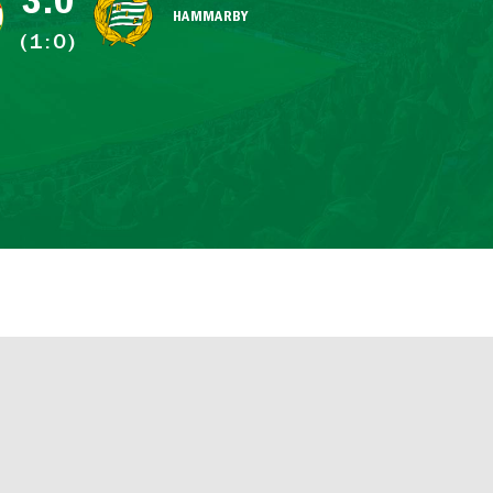
3:0
HAMMARBY
(1:0)