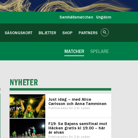
Samhällsmatchen
Ungdom
SÄSONGSKORT
BILJETTER
SHOP
PARTNERS
MATCHER
SPELARE
NYHETER
Just idag – med Alice
Carlsson och Anna Tamminen
Publicerades för 2 år sedan
F19: Se Bajens semifinal mot
Häcken gratis kl 19.00 – här
är elvan
Publicerades för 2 år sedan