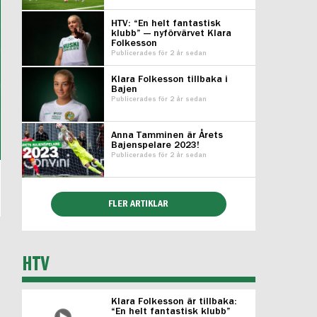
HTV: “En helt fantastisk
klubb” — nyförvärvet Klara
Folkesson
Publicerades för 2 år sedan
Klara Folkesson tillbaka i
Bajen
Publicerades för 2 år sedan
Anna Tamminen är Årets
Bajenspelare 2023!
Publicerades för 2 år sedan
FLER ARTIKLAR
HTV
Klara Folkesson är tillbaka:
“En helt fantastisk klubb”