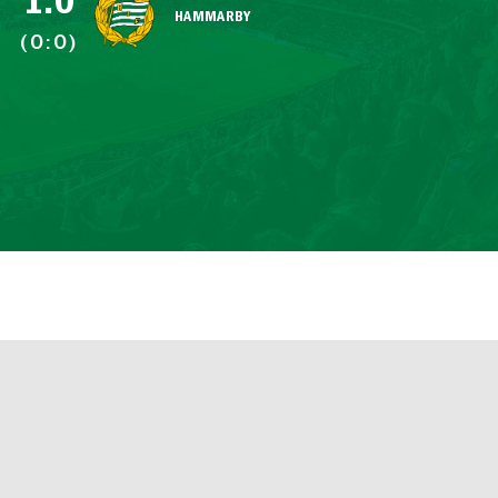
1:0
HAMMARBY
(0:0)