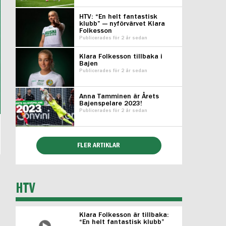
HTV: “En helt fantastisk
klubb” — nyförvärvet Klara
Folkesson
Publicerades för 2 år sedan
Klara Folkesson tillbaka i
Bajen
Publicerades för 2 år sedan
Anna Tamminen är Årets
Bajenspelare 2023!
Publicerades för 2 år sedan
FLER ARTIKLAR
HTV
Klara Folkesson är tillbaka:
“En helt fantastisk klubb”