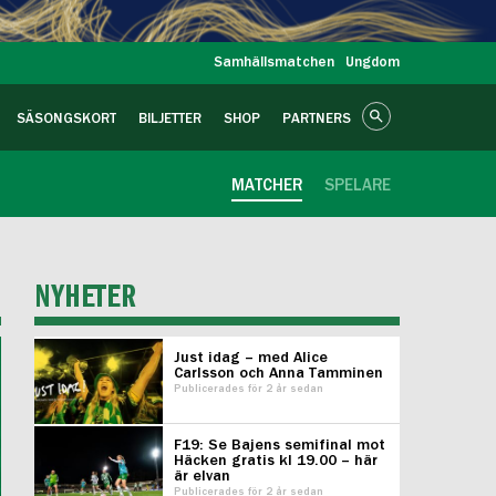
Samhällsmatchen
Ungdom
SÄSONGSKORT
BILJETTER
SHOP
PARTNERS
MATCHER
SPELARE
NYHETER
Just idag – med Alice
Carlsson och Anna Tamminen
Publicerades för 2 år sedan
F19: Se Bajens semifinal mot
Häcken gratis kl 19.00 – här
är elvan
Publicerades för 2 år sedan