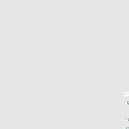
Ak
n
kr
b