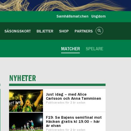
Samhällsmatchen
Ungdom
SÄSONGSKORT
BILJETTER
SHOP
PARTNERS
MATCHER
SPELARE
NYHETER
Just idag – med Alice
Carlsson och Anna Tamminen
Publicerades för 2 år sedan
F19: Se Bajens semifinal mot
Häcken gratis kl 19.00 – här
är elvan
Publicerades för 2 år sedan