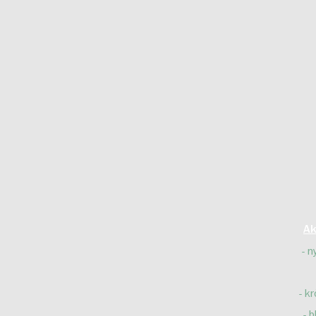
Ak
n
kr
b