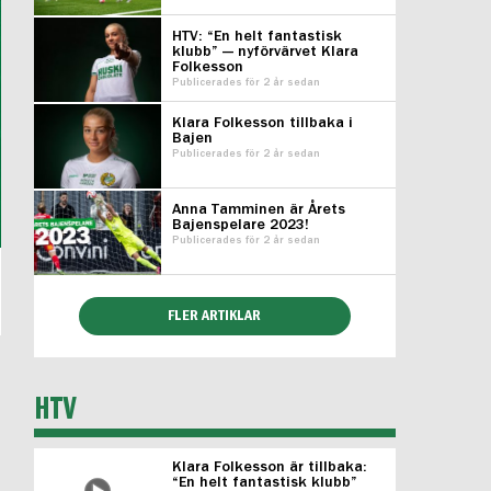
HTV: “En helt fantastisk
klubb” — nyförvärvet Klara
Folkesson
Publicerades för 2 år sedan
Klara Folkesson tillbaka i
Bajen
Publicerades för 2 år sedan
Anna Tamminen är Årets
Bajenspelare 2023!
Publicerades för 2 år sedan
FLER ARTIKLAR
HTV
Klara Folkesson är tillbaka:
“En helt fantastisk klubb”