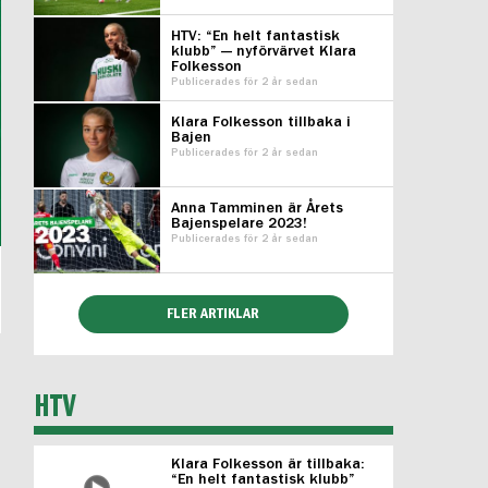
HTV: “En helt fantastisk
klubb” — nyförvärvet Klara
Folkesson
Publicerades för 2 år sedan
Klara Folkesson tillbaka i
Bajen
Publicerades för 2 år sedan
Anna Tamminen är Årets
Bajenspelare 2023!
Publicerades för 2 år sedan
FLER ARTIKLAR
HTV
Klara Folkesson är tillbaka:
“En helt fantastisk klubb”