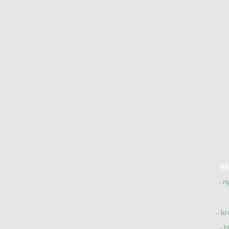
Ak
n
kr
b