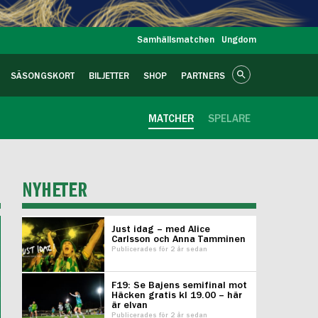
Samhällsmatchen
Ungdom
SÄSONGSKORT
BILJETTER
SHOP
PARTNERS
MATCHER
SPELARE
NYHETER
Just idag – med Alice
Carlsson och Anna Tamminen
Publicerades för 2 år sedan
F19: Se Bajens semifinal mot
Häcken gratis kl 19.00 – här
är elvan
Publicerades för 2 år sedan