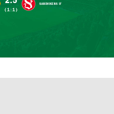
2:5
SANDVIKENS IF
(1:1)