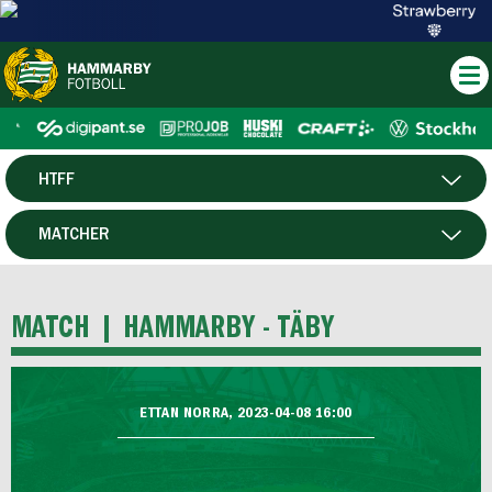
HTFF
HERR
MATCHER
DAM
SPELARE
MATCH |
HAMMARBY - TÄBY
P19
F19
ETTAN NORRA, 2023-04-08 16:00
FUTSAL HERR