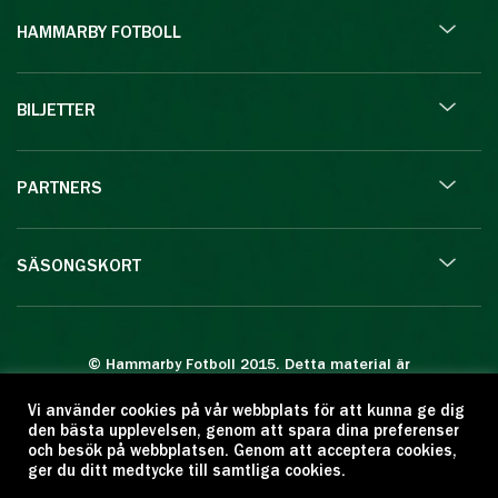
HAMMARBY FOTBOLL
BILJETTER
PARTNERS
SÄSONGSKORT
© Hammarby Fotboll 2015. Detta material är
skyddat enligt lagen om upphovsrätt.
Vi använder cookies på vår webbplats för att kunna ge dig
Eftertryck eller annan kopiering är förbjuden.
den bästa upplevelsen, genom att spara dina preferenser
Citera oss gärna men ange källan:
och besök på webbplatsen. Genom att acceptera cookies,
ger du ditt medtycke till samtliga cookies.
www.hammarbyfotboll.se. Ansvarig utgivare: