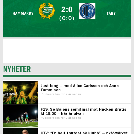
FUTSAL DAM
2:0
HAMMARBY
TÄBY
(0:0)
NYHETER
Just idag – med Alice Carlsson och Anna
Tamminen
Publicerades för 2 år sedan
F19: Se Bajens semifinal mot Häcken gratis
kl 19.00 – här är elvan
Publicerades för 2 år sedan
HTV: “En helt fantastisk klubb” — nyförvärvet