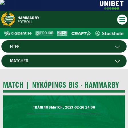
HTFF
HERR
MATCHER
DAM
SPELARE
MATCH |
NYKÖPINGS BIS - HAMMARBY
P19
F19
TRÄNINGSMATCH, 2023-02-26 14:00
FUTSAL HERR