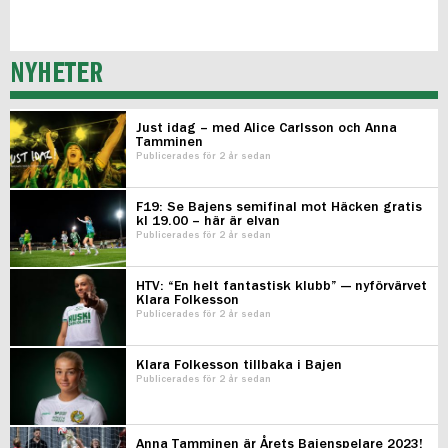
NYHETER
Just idag – med Alice Carlsson och Anna
Tamminen
Publicerades för 2 år sedan
F19: Se Bajens semifinal mot Häcken gratis
kl 19.00 – här är elvan
Publicerades för 2 år sedan
HTV: “En helt fantastisk klubb” — nyförvärvet
Klara Folkesson
Publicerades för 2 år sedan
Klara Folkesson tillbaka i Bajen
Publicerades för 2 år sedan
Anna Tamminen är Årets Bajenspelare 2023!