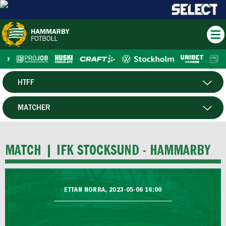
HTFF
HERR
MATCHER
DAM
SPELARE
MATCH |
IFK STOCKSUND - HAMMARBY
P19
F19
ETTAN NORRA, 2023-05-06 16:00
FUTSAL HERR