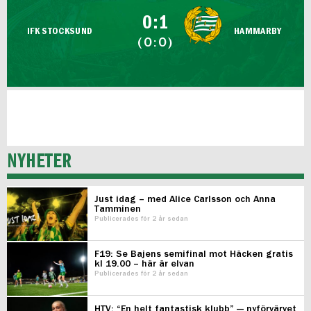
FUTSAL DAM
0:1
IFK STOCKSUND
HAMMARBY
(0:0)
NYHETER
Just idag – med Alice Carlsson och Anna
Tamminen
Publicerades för 2 år sedan
F19: Se Bajens semifinal mot Häcken gratis
kl 19.00 – här är elvan
Publicerades för 2 år sedan
HTV: “En helt fantastisk klubb” — nyförvärvet