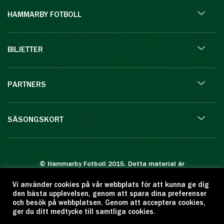
HAMMARBY FOTBOLL
BILJETTER
PARTNERS
SÄSONGSKORT
© Hammarby Fotboll 2015. Detta material är
skyddat enligt lagen om upphovsrätt.
Vi använder cookies på vår webbplats för att kunna ge dig
Eftertryck eller annan kopiering är förbjuden.
den bästa upplevelsen, genom att spara dina preferenser
Citera oss gärna men ange källan:
och besök på webbplatsen. Genom att acceptera cookies,
ger du ditt medtycke till samtliga cookies.
www.hammarbyfotboll.se. Ansvarig utgivare: