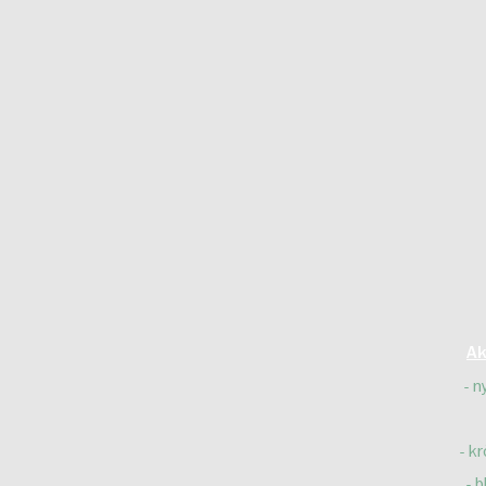
Ak
n
kr
b