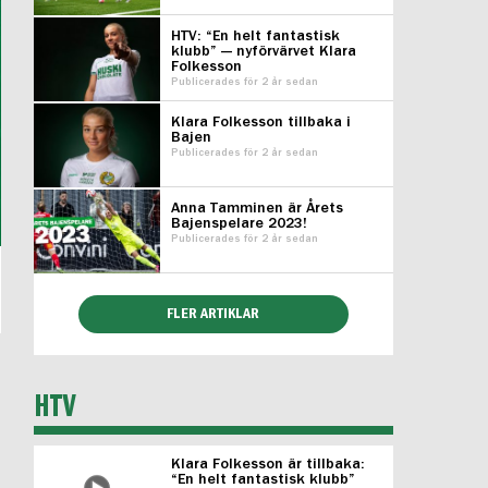
HTV: “En helt fantastisk
klubb” — nyförvärvet Klara
Folkesson
Publicerades för 2 år sedan
Klara Folkesson tillbaka i
Bajen
Publicerades för 2 år sedan
Anna Tamminen är Årets
Bajenspelare 2023!
Publicerades för 2 år sedan
FLER ARTIKLAR
HTV
Klara Folkesson är tillbaka:
“En helt fantastisk klubb”