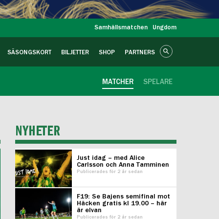
Samhällsmatchen
Ungdom
SÄSONGSKORT
BILJETTER
SHOP
PARTNERS
MATCHER
SPELARE
NYHETER
Just idag – med Alice
Carlsson och Anna Tamminen
Publicerades för 2 år sedan
F19: Se Bajens semifinal mot
Häcken gratis kl 19.00 – här
är elvan
Publicerades för 2 år sedan