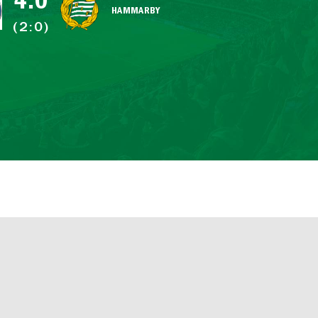
4:0
HAMMARBY
(2:0)