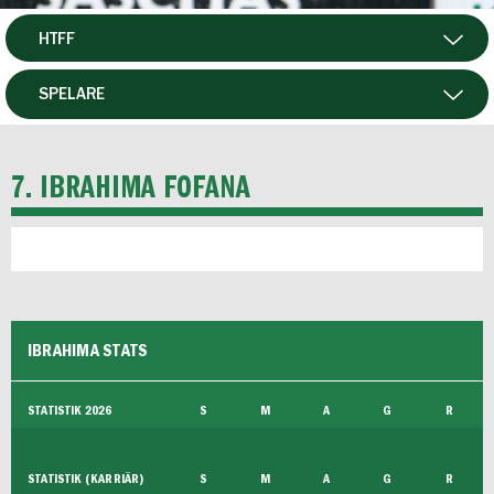
HTFF
HERR
SPELARE
DAM
MATCHER
7. IBRAHIMA FOFANA
P19
F19
FUTSAL HERR
IBRAHIMA STATS
FUTSAL DAM
STATISTIK 2026
S
M
A
G
R
STATISTIK (KARRIÄR)
S
M
A
G
R