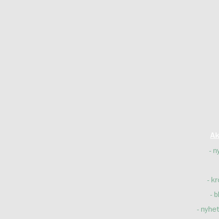
Ak
n
kr
b
nyhet