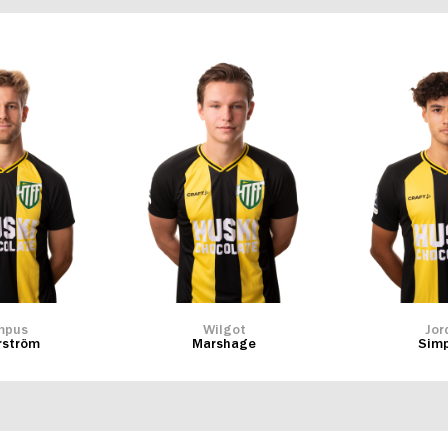
mpus
Wilgot
Jor
rström
Marshage
Sim