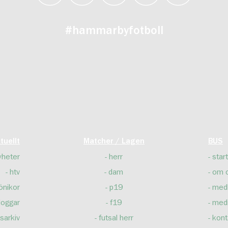
#hammarbyfotboll
tuellt
Matcher / Lagen
BUS
yheter
herr
start
htv
dam
om 
önikor
p19
med
loggar
f19
med
sarkiv
futsal herr
kont