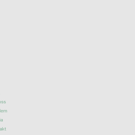
oss
lem
ia
akt