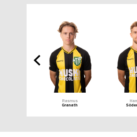
holas
Rasmus
Ha
lido
Granath
Söde