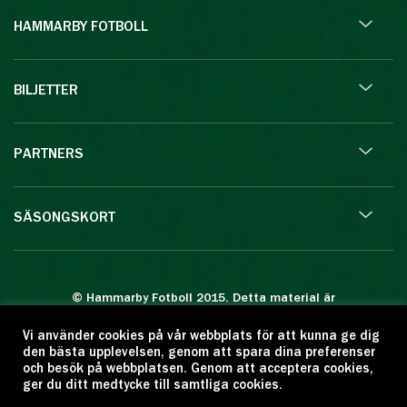
HAMMARBY FOTBOLL
BILJETTER
PARTNERS
SÄSONGSKORT
© Hammarby Fotboll 2015. Detta material är
skyddat enligt lagen om upphovsrätt.
Vi använder cookies på vår webbplats för att kunna ge dig
Eftertryck eller annan kopiering är förbjuden.
den bästa upplevelsen, genom att spara dina preferenser
Citera oss gärna men ange källan:
och besök på webbplatsen. Genom att acceptera cookies,
ger du ditt medtycke till samtliga cookies.
www.hammarbyfotboll.se. Ansvarig utgivare: