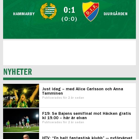
FUTSAL DAM
0:1
HAMMARBY
DJURGÅRDEN
(0:0)
NYHETER
Just idag – med Alice Carlsson och Anna
Tamminen
Publicerades för 2 år sedan
F19: Se Bajens semifinal mot Häcken gratis
kl 19.00 – här är elvan
Publicerades för 2 år sedan
HTV: “En helt fantastisk klubb” — nyförvärvet