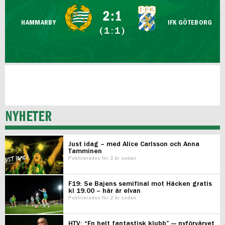
FUTSAL DAM
2:1
HAMMARBY
IFK GÖTEBORG
(1:1)
NYHETER
Just idag – med Alice Carlsson och Anna
Tamminen
Publicerades för 2 år sedan
F19: Se Bajens semifinal mot Häcken gratis
kl 19.00 – här är elvan
Publicerades för 2 år sedan
HTV: “En helt fantastisk klubb” — nyförvärvet