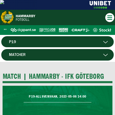
P19
HERR
MATCHER
DAM
SPELARE
MATCH |
HAMMARBY - IFK GÖTEBORG
HTFF
F19
P19-ALLSVENSKAN, 2023-05-06 14:00
FUTSAL HERR