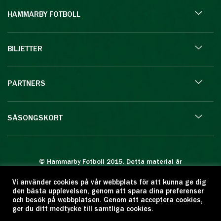
HAMMARBY FOTBOLL
BILJETTER
PARTNERS
SÄSONGSKORT
© Hammarby Fotboll 2015. Detta material är
skyddat enligt lagen om upphovsrätt.
Vi använder cookies på vår webbplats för att kunna ge dig
Eftertryck eller annan kopiering är förbjuden.
den bästa upplevelsen, genom att spara dina preferenser
Citera oss gärna men ange källan:
och besök på webbplatsen. Genom att acceptera cookies,
ger du ditt medtycke till samtliga cookies.
www.hammarbyfotboll.se. Ansvarig utgivare: