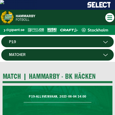
P19
HERR
MATCHER
DAM
SPELARE
MATCH |
HAMMARBY - BK HÄCKEN
HTFF
F19
P19-ALLSVENSKAN, 2023-06-04 14:00
FUTSAL HERR