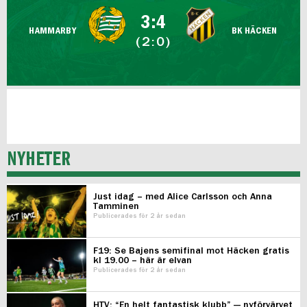
FUTSAL DAM
3:4
HAMMARBY
BK HÄCKEN
(2:0)
NYHETER
Just idag – med Alice Carlsson och Anna
Tamminen
Publicerades för 2 år sedan
F19: Se Bajens semifinal mot Häcken gratis
kl 19.00 – här är elvan
Publicerades för 2 år sedan
HTV: “En helt fantastisk klubb” — nyförvärvet