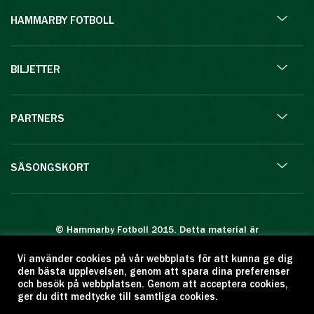
HAMMARBY FOTBOLL
BILJETTER
PARTNERS
SÄSONGSKORT
© Hammarby Fotboll 2015. Detta material är
skyddat enligt lagen om upphovsrätt.
Vi använder cookies på vår webbplats för att kunna ge dig
Eftertryck eller annan kopiering är förbjuden.
den bästa upplevelsen, genom att spara dina preferenser
Citera oss gärna men ange källan:
och besök på webbplatsen. Genom att acceptera cookies,
ger du ditt medtycke till samtliga cookies.
www.hammarbyfotboll.se. Ansvarig utgivare: