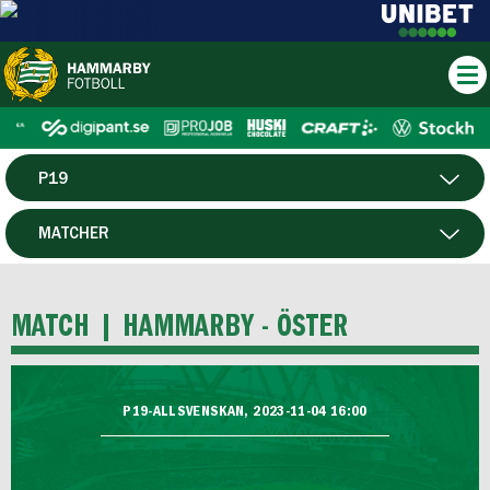
P19
HERR
MATCHER
DAM
SPELARE
MATCH |
HAMMARBY - ÖSTER
HTFF
F19
P19-ALLSVENSKAN, 2023-11-04 16:00
FUTSAL HERR