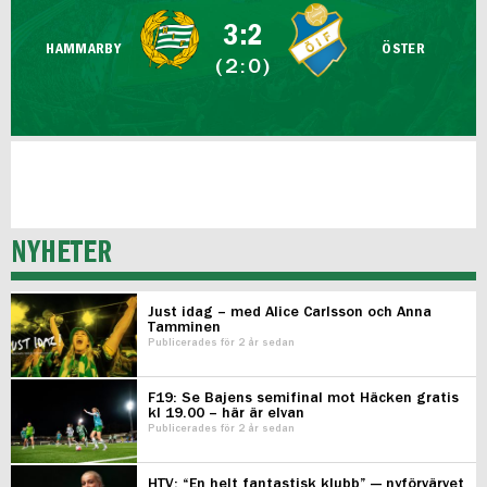
FUTSAL DAM
3:2
HAMMARBY
ÖSTER
(2:0)
NYHETER
Just idag – med Alice Carlsson och Anna
Tamminen
Publicerades för 2 år sedan
F19: Se Bajens semifinal mot Häcken gratis
kl 19.00 – här är elvan
Publicerades för 2 år sedan
HTV: “En helt fantastisk klubb” — nyförvärvet