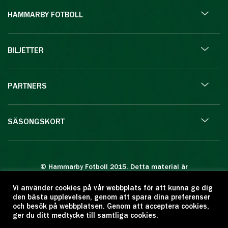
HAMMARBY FOTBOLL
BILJETTER
PARTNERS
SÄSONGSKORT
© Hammarby Fotboll 2015. Detta material är
skyddat enligt lagen om upphovsrätt.
Vi använder cookies på vår webbplats för att kunna ge dig
Eftertryck eller annan kopiering är förbjuden.
den bästa upplevelsen, genom att spara dina preferenser
Citera oss gärna men ange källan:
och besök på webbplatsen. Genom att acceptera cookies,
ger du ditt medtycke till samtliga cookies.
www.hammarbyfotboll.se. Ansvarig utgivare: