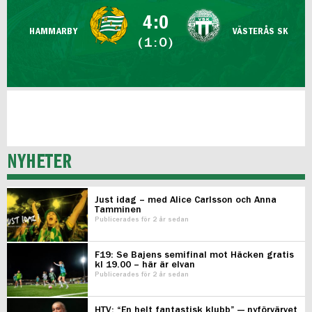
FUTSAL DAM
4:0
HAMMARBY
VÄSTERÅS SK
(1:0)
NYHETER
Just idag – med Alice Carlsson och Anna
Tamminen
Publicerades för 2 år sedan
F19: Se Bajens semifinal mot Häcken gratis
kl 19.00 – här är elvan
Publicerades för 2 år sedan
HTV: “En helt fantastisk klubb” — nyförvärvet