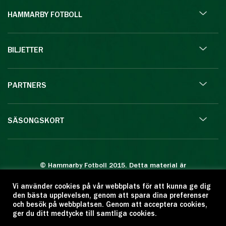
HAMMARBY FOTBOLL
BILJETTER
PARTNERS
SÄSONGSKORT
© Hammarby Fotboll 2015. Detta material är
skyddat enligt lagen om upphovsrätt.
Vi använder cookies på vår webbplats för att kunna ge dig
Eftertryck eller annan kopiering är förbjuden.
den bästa upplevelsen, genom att spara dina preferenser
Citera oss gärna men ange källan:
och besök på webbplatsen. Genom att acceptera cookies,
ger du ditt medtycke till samtliga cookies.
www.hammarbyfotboll.se. Ansvarig utgivare: