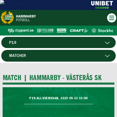
P19
HERR
MATCHER
DAM
SPELARE
MATCH |
HAMMARBY - VÄSTERÅS SK
HTFF
F19
P19-ALLSVENSKAN, 2023-05-13 13:00
FUTSAL HERR