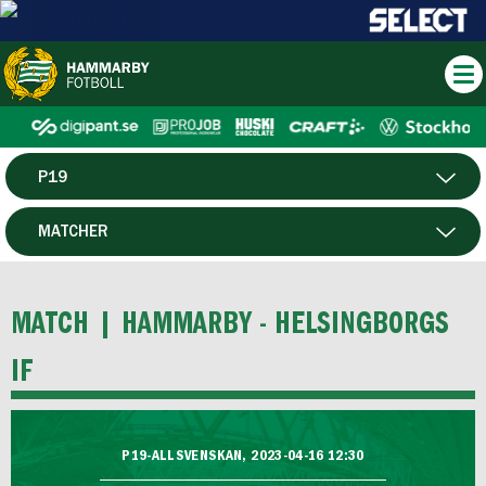
P19
HERR
MATCHER
DAM
SPELARE
MATCH |
HAMMARBY - HELSINGBORGS
HTFF
IF
F19
P19-ALLSVENSKAN, 2023-04-16 12:30
FUTSAL HERR