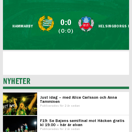
FUTSAL DAM
0:0
HAMMARBY
HELSINGBORGS IF
(0:0)
NYHETER
Just idag – med Alice Carlsson och Anna
Tamminen
Publicerades för 2 år sedan
F19: Se Bajens semifinal mot Häcken gratis
kl 19.00 – här är elvan
Publicerades för 2 år sedan