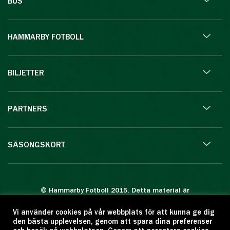
BUS
HAMMARBY FOTBOLL
BILJETTER
PARTNERS
SÄSONGSKORT
© Hammarby Fotboll 2015. Detta material är
skyddat enligt lagen om upphovsrätt.
Vi använder cookies på vår webbplats för att kunna ge dig
Eftertryck eller annan kopiering är förbjuden.
den bästa upplevelsen, genom att spara dina preferenser
Citera oss gärna men ange källan: