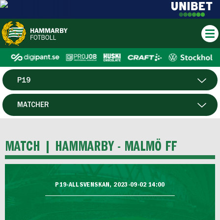
P19
HERR
MATCHER
DAM
SPELARE
MATCH |
HAMMARBY - MALMÖ FF
HTFF
F19
P19-ALLSVENSKAN, 2023-09-02 14:00
FUTSAL HERR