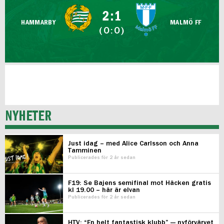
FUTSAL DAM
2:1
HAMMARBY
MALMÖ FF
(0:0)
NYHETER
Just idag – med Alice Carlsson och Anna
Tamminen
Publicerades för 2 år sedan
F19: Se Bajens semifinal mot Häcken gratis
kl 19.00 – här är elvan
Publicerades för 2 år sedan
HTV: “En helt fantastisk klubb” — nyförvärvet