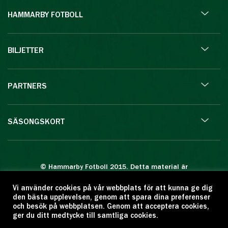
HAMMARBY FOTBOLL
BILJETTER
PARTNERS
SÄSONGSKORT
© Hammarby Fotboll 2015. Detta material är
skyddat enligt lagen om upphovsrätt.
Vi använder cookies på vår webbplats för att kunna ge dig
Eftertryck eller annan kopiering är förbjuden.
den bästa upplevelsen, genom att spara dina preferenser
Citera oss gärna men ange källan:
och besök på webbplatsen. Genom att acceptera cookies,
ger du ditt medtycke till samtliga cookies.
www.hammarbyfotboll.se. Ansvarig utgivare: