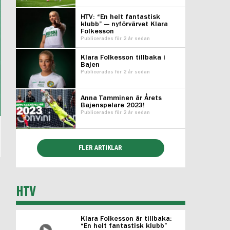
HTV: “En helt fantastisk
klubb” — nyförvärvet Klara
Folkesson
Publicerades för 2 år sedan
Klara Folkesson tillbaka i
Bajen
Publicerades för 2 år sedan
Anna Tamminen är Årets
Bajenspelare 2023!
Publicerades för 2 år sedan
FLER ARTIKLAR
HTV
Klara Folkesson är tillbaka:
“En helt fantastisk klubb”