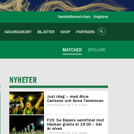
Samhällsmatchen
Ungdom
SÄSONGSKORT
BILJETTER
SHOP
PARTNERS
MATCHER
SPELARE
NYHETER
Just idag – med Alice
Carlsson och Anna Tamminen
Publicerades för 2 år sedan
F19: Se Bajens semifinal mot
Häcken gratis kl 19.00 – här
är elvan
Publicerades för 2 år sedan