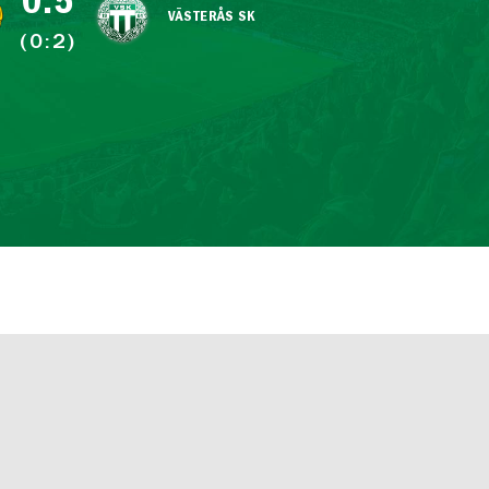
0:5
VÄSTERÅS SK
(0:2)