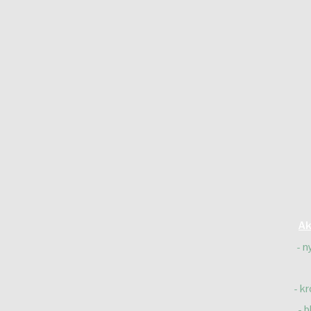
Ak
n
kr
b