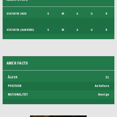
FUTSAL DAM
STATISTIK 2026
S
M
A
G
R
STATISTIK (KARRIÄR)
S
M
A
G
R
AMER FACTS
ÅLDER
21
POSITION
Anfallare
NATIONALITET
Sverige