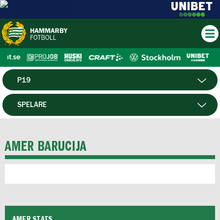
P19
HERR
SPELARE
DAM
MATCHER
AMER BARUCIJA
HTFF
F19
FUTSAL HERR
AMER STATS