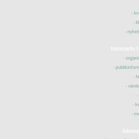
kr
b
nyhet
Hammarby fo
organi
publikinfor
h
värd
k
m
Säsong