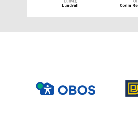
Ludvig
Ol
Lundvall
Corlin R