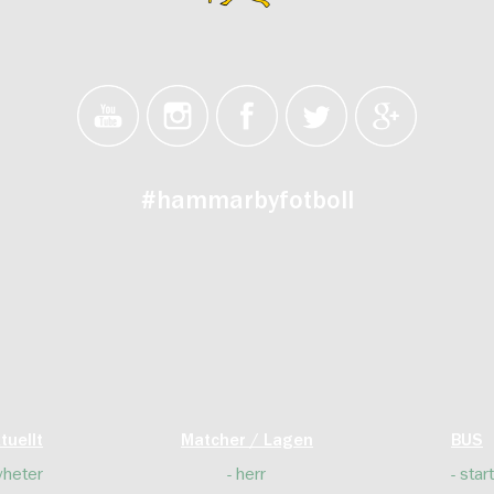
#hammarbyfotboll
tuellt
Matcher / Lagen
BUS
yheter
herr
start