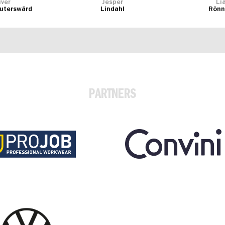
iver
Jesper
Li
euterswärd
Lindahl
Rönn
PARTNERS