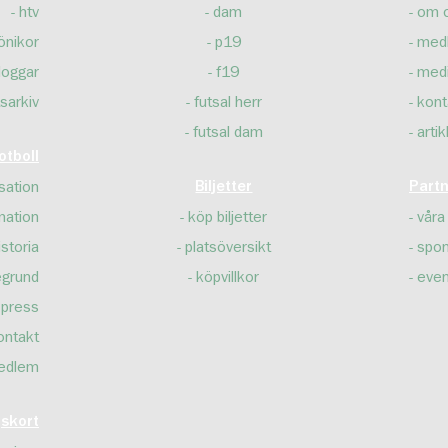
htv
dam
om 
önikor
p19
med
loggar
f19
med
sarkiv
futsal herr
kont
futsal dam
artik
tboll
sation
Biljetter
Part
mation
köp biljetter
våra
istoria
platsöversikt
spon
egrund
köpvillkor
even
press
ontakt
edlem
skort