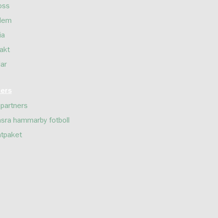
oss
lem
ia
akt
lar
ners
 partners
sra hammarby fotboll
tpaket