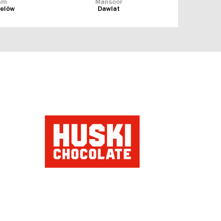
am
Mansoor
elöw
Dawlat