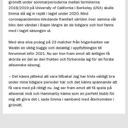
grönvitt under sommarperioderna mellan terminerna
2018/2019 på University of California i Berkeley (USA) skulle
Emma slå sig in rejält i laget under 2020. Med
coronapandemins inledande framfart världen över samma vår
blev den vändan i Bajen längre än de tidigare och hon fanns
med i laget säsongen ut.
Med sina elva poäng på 23 matcher från högerkanten var
Westin en viktig kugge och delaktig i uppflyttningen till
finrummet inför 2021. Nu ser hon fram emot att äntligen få
skörda en del av den frukten och förbereda sig för sin första
allsvenska säsong.
– Det känns jättekul att vara tillbaka! Jag har trivts väldigt bra
under mina tidigare perioder här och det känns spännande att
få vara med på riktigt nu. Jag ser fram emot att få spela på
allsvensk nivå och Hammarby känns som en perfekt klubb för
mig att göra det i, sade Emma i samband med återkomsten i
grönvitt.