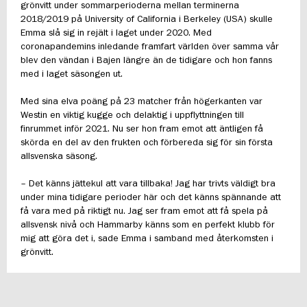
grönvitt under sommarperioderna mellan terminerna
2018/2019 på University of California i Berkeley (USA) skulle
Emma slå sig in rejält i laget under 2020. Med
coronapandemins inledande framfart världen över samma vår
blev den vändan i Bajen längre än de tidigare och hon fanns
med i laget säsongen ut.
Med sina elva poäng på 23 matcher från högerkanten var
Westin en viktig kugge och delaktig i uppflyttningen till
finrummet inför 2021. Nu ser hon fram emot att äntligen få
skörda en del av den frukten och förbereda sig för sin första
allsvenska säsong.
– Det känns jättekul att vara tillbaka! Jag har trivts väldigt bra
under mina tidigare perioder här och det känns spännande att
få vara med på riktigt nu. Jag ser fram emot att få spela på
allsvensk nivå och Hammarby känns som en perfekt klubb för
mig att göra det i, sade Emma i samband med återkomsten i
grönvitt.