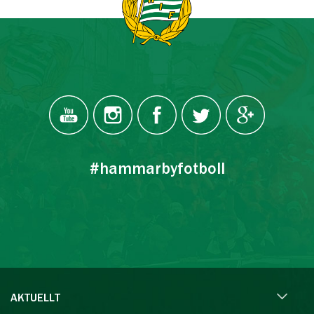
#hammarbyfotboll
AKTUELLT