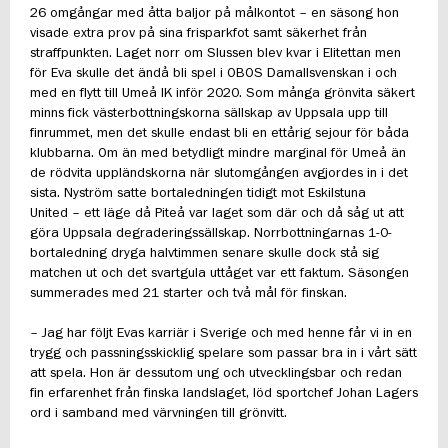
26 omgångar med åtta baljor på målkontot – en säsong hon
visade extra prov på sina frisparkfot samt säkerhet från
straffpunkten. Laget norr om Slussen blev kvar i Elitettan men
för Eva skulle det ändå bli spel i OBOS Damallsvenskan i och
med en flytt till Umeå IK inför 2020. Som många grönvita säkert
minns fick västerbottningskorna sällskap av Uppsala upp till
finrummet, men det skulle endast bli en ettårig sejour för båda
klubbarna. Om än med betydligt mindre marginal för Umeå än
de rödvita uppländskorna när slutomgången avgjordes in i det
sista. Nyström satte bortaledningen tidigt mot Eskilstuna
United – ett läge då Piteå var laget som där och då såg ut att
göra Uppsala degraderingssällskap. Norrbottningarnas 1-0-
bortaledning dryga halvtimmen senare skulle dock stå sig
matchen ut och det svartgula uttåget var ett faktum. Säsongen
summerades med 21 starter och två mål för finskan.
– Jag har följt Evas karriär i Sverige och med henne får vi in en
trygg och passningsskicklig spelare som passar bra in i vårt sätt
att spela. Hon är dessutom ung och utvecklingsbar och redan
fin erfarenhet från finska landslaget, löd sportchef Johan Lagers
ord i samband med värvningen till grönvitt.