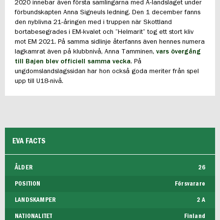
2020 innebar även första samlingarna med A-landslaget under
förbundskapten Anna Signeuls ledning. Den 1 december fanns
den nyblivna 21-åringen med i truppen när Skottland
bortabesegrades i EM-kvalet och ”Helmarit” tog ett stort kliv
mot EM 2021. På samma sidlinje återfanns även hennes numera
lagkamrat även på klubbnivå, Anna Tamminen,
vars övergång
till Bajen blev officiell samma vecka
. På
ungdomslandslagssidan har hon också goda meriter från spel
upp till U18-nivå.
EVA FACTS
ÅLDER
26
POSITION
Försvarare
LANDSKAMPER
2 A
NATIONALITET
Finland