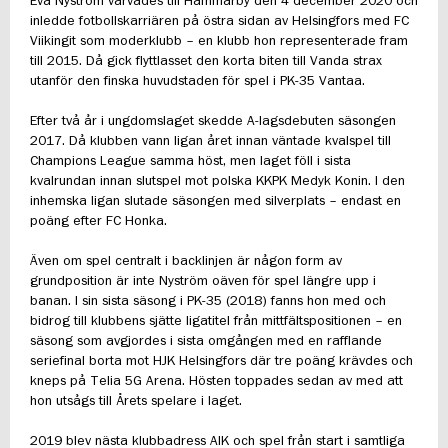
Eva Nyström värvades till Hammarby den 4 december 2020 och
inledde fotbollskarriären på östra sidan av Helsingfors med FC
Viikingit som moderklubb – en klubb hon representerade fram
till 2015. Då gick flyttlasset den korta biten till Vanda strax
utanför den finska huvudstaden för spel i PK-35 Vantaa.
Efter två år i ungdomslaget skedde A-lagsdebuten säsongen
2017. Då klubben vann ligan året innan väntade kvalspel till
Champions League samma höst, men laget föll i sista
kvalrundan innan slutspel mot polska KKPK Medyk Konin. I den
inhemska ligan slutade säsongen med silverplats – endast en
poäng efter FC Honka.
Även om spel centralt i backlinjen är någon form av
grundposition är inte Nyström oäven för spel längre upp i
banan. I sin sista säsong i PK-35 (2018) fanns hon med och
bidrog till klubbens sjätte ligatitel från mittfältspositionen – en
säsong som avgjordes i sista omgången med en rafflande
seriefinal borta mot HJK Helsingfors där tre poäng krävdes och
kneps på Telia 5G Arena. Hösten toppades sedan av med att
hon utsågs till Årets spelare i laget.
2019 blev nästa klubbadress AIK och spel från start i samtliga