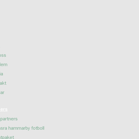
oss
lem
ia
akt
lar
ners
 partners
sra hammarby fotboll
tpaket