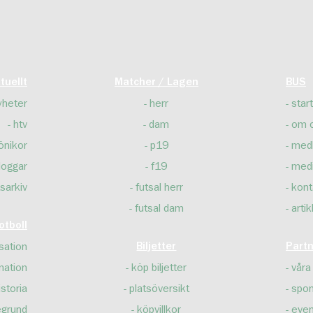
tuellt
Matcher / Lagen
BUS
yheter
herr
start
htv
dam
om 
önikor
p19
med
loggar
f19
med
sarkiv
futsal herr
kont
futsal dam
artik
tboll
sation
Biljetter
Part
mation
köp biljetter
våra
istoria
platsöversikt
spon
egrund
köpvillkor
even