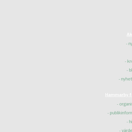
Ak
n
kr
b
nyhet
Hammarby fo
organi
publikinfor
h
värd