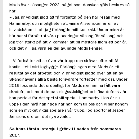
Mads över säsongen 2023, något som dansken själv beskrev så
här:
– Jag är väldigt glad att få fortsätta på den här resan med
Hammarby, och möjligheten att vinna Allsvenskan är en av
huvudskälen till att jag förlängde mitt kontrakt. Under mina år
här har vi förbättrat våra placeringar säsong för säsong, och
jag tror starkt på att vi kommer att bli mästare inom ett par år,
och det vill jag vara en del av, sade Mads Fenger.
– Vi fortsätter att se över vår trupp och strävar efter att få
kontinuitet i vårt lagbygge. Förlängningen med Mads är ett
resultat av det arbetet, och vi är väldigt glada över att en av
Skandinaviens allra bästa försvarare fortsätter med oss. Under
2019 lossnade det ordentligt för Mads när han nu fått vara
skadefri, och med sin passningsskicklighet och fina defensiv är
han perfekt för det spel vi vill spela i Hammarby. Han är nu
uppe i den nivå han hade när han kom till oss och vi ser honom
som en mycket viktig spelare i vår trupp, löd sportchef Jesper
Janssons ord om det nya avtalet.
Se hans första intervju i grönvitt nedan från sommaren
2017.