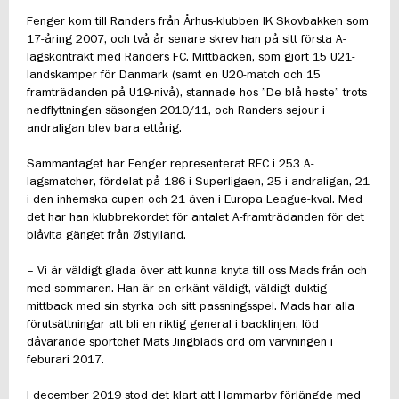
Fenger kom till Randers från Århus-klubben IK Skovbakken som
17-åring 2007, och två år senare skrev han på sitt första A-
lagskontrakt med Randers FC. Mittbacken, som gjort 15 U21-
landskamper för Danmark (samt en U20-match och 15
framträdanden på U19-nivå), stannade hos ”De blå heste” trots
nedflyttningen säsongen 2010/11, och Randers sejour i
andraligan blev bara ettårig.
Sammantaget har Fenger representerat RFC i 253 A-
lagsmatcher, fördelat på 186 i Superligaen, 25 i andraligan, 21
i den inhemska cupen och 21 även i Europa League-kval. Med
det har han klubbrekordet för antalet A-framträdanden för det
blåvita gänget från Østjylland.
– Vi är väldigt glada över att kunna knyta till oss Mads från och
med sommaren. Han är en erkänt väldigt, väldigt duktig
mittback med sin styrka och sitt passningsspel. Mads har alla
förutsättningar att bli en riktig general i backlinjen, löd
dåvarande sportchef Mats Jingblads ord om värvningen i
feburari 2017.
I december 2019 stod det klart att Hammarby förlängde med