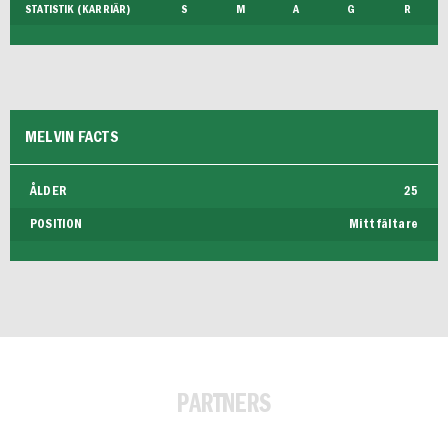
STATISTIK (KARRIÄR)
S
M
A
G
R
MELVIN FACTS
ÅLDER
25
POSITION
Mittfältare
PARTNERS