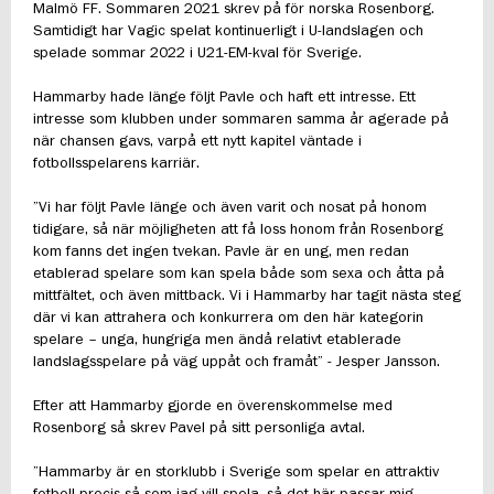
Malmö FF. Sommaren 2021 skrev på för norska Rosenborg.
Samtidigt har Vagic spelat kontinuerligt i U-landslagen och
spelade sommar 2022 i U21-EM-kval för Sverige.
Hammarby hade länge följt Pavle och haft ett intresse. Ett
intresse som klubben under sommaren samma år agerade på
när chansen gavs, varpå ett nytt kapitel väntade i
fotbollsspelarens karriär.
”Vi har följt Pavle länge och även varit och nosat på honom
tidigare, så när möjligheten att få loss honom från Rosenborg
kom fanns det ingen tvekan. Pavle är en ung, men redan
etablerad spelare som kan spela både som sexa och åtta på
mittfältet, och även mittback. Vi i Hammarby har tagit nästa steg
där vi kan attrahera och konkurrera om den här kategorin
spelare – unga, hungriga men ändå relativt etablerade
landslagsspelare på väg uppåt och framåt” - Jesper Jansson.
Efter att Hammarby gjorde en överenskommelse med
Rosenborg så skrev Pavel på sitt personliga avtal.
”Hammarby är en storklubb i Sverige som spelar en attraktiv