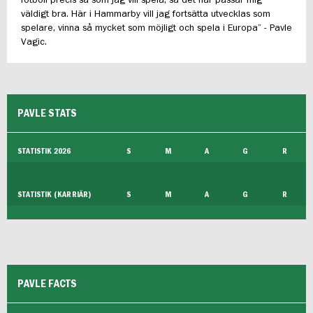
fotboll precis så som jag vill spela, så det här passar mig
väldigt bra. Här i Hammarby vill jag fortsätta utvecklas som
spelare, vinna så mycket som möjligt och spela i Europa” - Pavle
Vagic.
PAVLE STATS
STATISTIK 2026
S
M
A
G
R
STATISTIK (KARRIÄR)
S
M
A
G
R
PAVLE FACTS