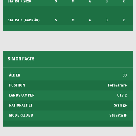
STATISTIK 2026
S
M
A
G
R
STATISTIK (KARRIÄR)
S
M
A
G
R
SIMON FACTS
ÅLDER
33
POSITION
Försvarare
LANDSKAMPER
U17 2
NATIONALITET
Sverige
MODERKLUBB
Stuvsta IF