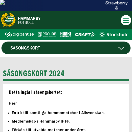
SÄSONGSKORT
PLATSÖVERSIKT OCH PRISER
SÄSONGSKORT 2024
KÖPVILLKOR
Detta ingår i säsongskortet:
FAQ
Herr
Entré till samtliga hemmamatcher i Allsvenskan.
Medlemskap i Hammarby IF FF.
Förköp till utvalda matcher under året.