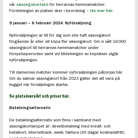
vår
säsongskortskö
för herrarnas hemmamatcher.
Fördelningen av platser sker i turordning –
läs mer här
.
9
januari – 6 februari 2024: Nyf
örsäljning
Nyförsäljningen är till för dig som inte haft säsongskort
förgående år eller vill köpa fler säsongskort. Om vi sålt 16 000
säsongskort till herrarnas hemmamatcher under
förnyelseperioden samt vid tilldelningen av köplatser utgår
nyförsäljningen.
Till damernas matcher kommer nyförsäljningen påbörjas här.
Om du saknar säsongskort från 2023 gäller det att vara på
hugget när försäljningen startar.
Se platsöversikt och priser här
.
Betalningsalternativ
De betalningsalternativ som finns i samband med
säsongskortsköpet är: direktbetalning med kredit- och
betalkort, internetbank, swish, faktura (30 dagar kostnadsfritt)