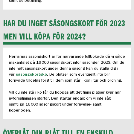
samt delbetalning.
HAR DU INGET SÄSONGSKORT FÖR 2023
MEN VILL KÖPA FÖR 2024?
Herrarnas säsongskort är för närvarande fullbokade då vi sålde
maxantalet på 16 000 säsongskort inför säsongen 2023. Om du
inte haft säsongskort under denna säsong kan du ställa dig i
vår
säsongskortskö
.
De platser som eventuellt inte blir
förnyade tilldelas först till dem som står i kön i tur och ordning.
Vill du inte stå i kö får du hoppas att det finns platser kvar när
nyförsäljningen startar. Den startar endast om vi inte sålt
samtliga 16 000 säsongskort under förnyelse- samt
köperioden.
ÖVERLÅT DIN PLÅT TILL EN ENSKILD