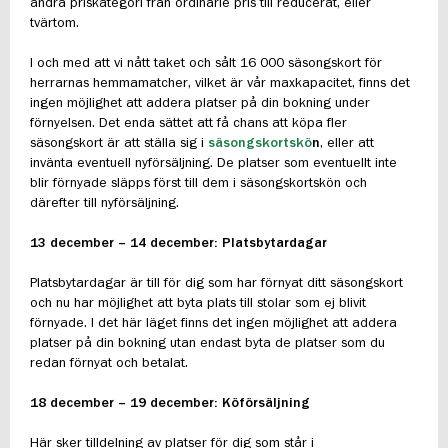
ändra priskategori från ordinarie pris till reducerat, eller
tvärtom.
I och med att vi nått taket och sålt 16 000 säsongskort för
herrarnas hemmamatcher, vilket är vår maxkapacitet, finns det
ingen möjlighet att addera platser på din bokning under
förnyelsen. Det enda sättet att få chans att köpa fler
säsongskort är att ställa sig i
säsongskortskö
n
, eller att
invänta eventuell nyförsäljning. De platser som eventuellt inte
blir förnyade släpps först till dem i säsongskortskön och
därefter till nyförsäljning.
13 december – 14 december: Platsbytardagar
Platsbytardagar är till för dig som har förnyat ditt säsongskort
och nu har möjlighet att byta plats till stolar som ej blivit
förnyade. I det här läget finns det ingen möjlighet att addera
platser på din bokning utan endast byta de platser som du
redan förnyat och betalat.
18 december – 19 december: Köförsäljning
Här sker tilldelning av platser för dig som står i