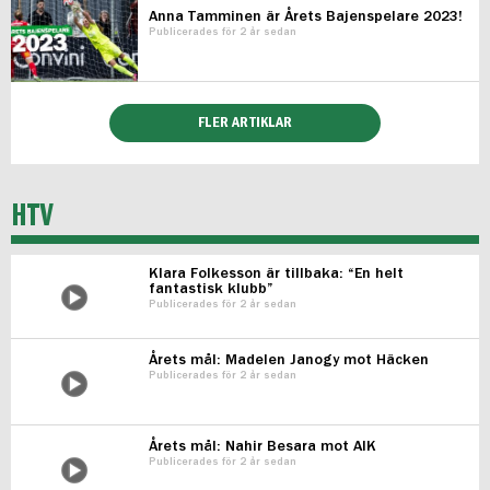
Anna Tamminen är Årets Bajenspelare 2023!
Publicerades för 2 år sedan
FLER ARTIKLAR
HTV
Klara Folkesson är tillbaka: “En helt
fantastisk klubb”
Publicerades för 2 år sedan
Årets mål: Madelen Janogy mot Häcken
Publicerades för 2 år sedan
Årets mål: Nahir Besara mot AIK
Publicerades för 2 år sedan