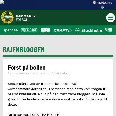
BAJENBLOGGEN
Först på bollen
Av Erika Vestman, Publicerat för 10 år sedan.
Sedan några veckor tillbaka startades “nya”
www.hammarbyfotboll.se . I samband med detta kom frågan till
oss på kansliet att skriva på den nystartade bloggen. Jag som
gillar att både återerövra – driva – avsluta bollen tackade ja till
detta.
Nu är jag här, FÖRST PÅ BOLLEN!