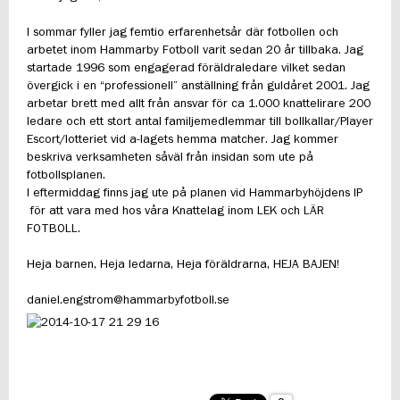
I sommar fyller jag femtio erfarenhetsår där fotbollen och
arbetet inom Hammarby Fotboll varit sedan 20 år tillbaka. Jag
startade 1996 som engagerad föräldraledare vilket sedan
övergick i en “professionell” anställning från guldåret 2001. Jag
arbetar brett med allt från ansvar för ca 1.000 knattelirare 200
ledare och ett stort antal familjemedlemmar till bollkallar/Player
Escort/lotteriet vid a-lagets hemma matcher. Jag kommer
beskriva verksamheten såväl från insidan som ute på
fotbollsplanen.
I eftermiddag finns jag ute på planen vid Hammarbyhöjdens IP
för att vara med hos våra Knattelag inom LEK och LÄR
FOTBOLL.
Heja barnen, Heja ledarna, Heja föräldrarna, HEJA BAJEN!
daniel.engstrom@hammarbyfotboll.se