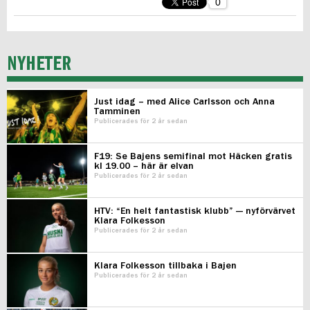
0
NYHETER
Just idag – med Alice Carlsson och Anna
Tamminen
Publicerades för 2 år sedan
F19: Se Bajens semifinal mot Häcken gratis
kl 19.00 – här är elvan
Publicerades för 2 år sedan
HTV: “En helt fantastisk klubb” — nyförvärvet
Klara Folkesson
Publicerades för 2 år sedan
Klara Folkesson tillbaka i Bajen
Publicerades för 2 år sedan