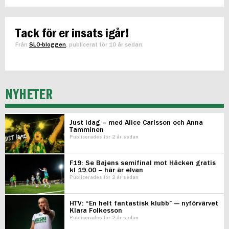
Tack för er insats igår!
Från
SLO-bloggen
, publicerat för 10 år sedan.
NYHETER
Just idag – med Alice Carlsson och Anna
Tamminen
Publicerades för 2 år sedan
F19: Se Bajens semifinal mot Häcken gratis
kl 19.00 – här är elvan
Publicerades för 2 år sedan
HTV: “En helt fantastisk klubb” — nyförvärvet
Klara Folkesson
Publicerades för 2 år sedan