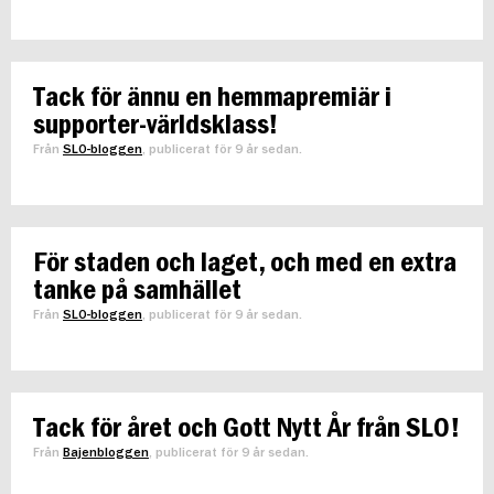
Tack för ännu en hemmapremiär i
supporter-världsklass!
Från
SLO-bloggen
, publicerat för 9 år sedan.
För staden och laget, och med en extra
tanke på samhället
Från
SLO-bloggen
, publicerat för 9 år sedan.
Tack för året och Gott Nytt År från SLO!
Från
Bajenbloggen
, publicerat för 9 år sedan.