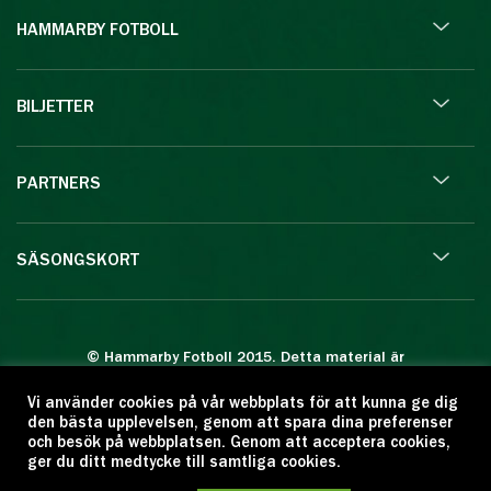
HAMMARBY FOTBOLL
BILJETTER
PARTNERS
SÄSONGSKORT
© Hammarby Fotboll 2015. Detta material är
skyddat enligt lagen om upphovsrätt.
Vi använder cookies på vår webbplats för att kunna ge dig
Eftertryck eller annan kopiering är förbjuden.
den bästa upplevelsen, genom att spara dina preferenser
Citera oss gärna men ange källan:
och besök på webbplatsen. Genom att acceptera cookies,
ger du ditt medtycke till samtliga cookies.
www.hammarbyfotboll.se. Ansvarig utgivare: