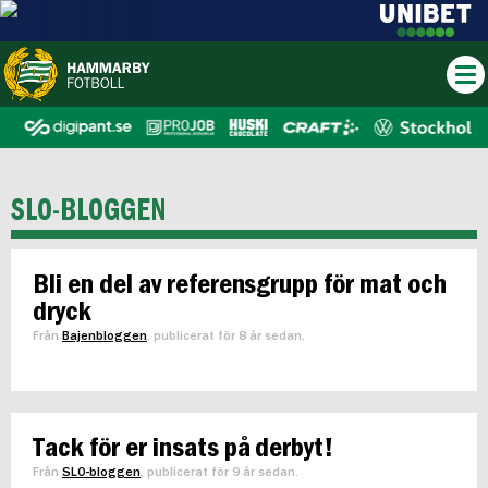
SLO-BLOGGEN
Bli en del av referensgrupp för mat och
dryck
Från
Bajenbloggen
, publicerat för 8 år sedan.
Tack för er insats på derbyt!
Från
SLO-bloggen
, publicerat för 9 år sedan.