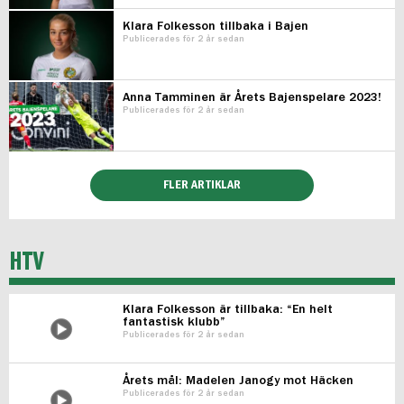
Klara Folkesson tillbaka i Bajen
Publicerades för 2 år sedan
Anna Tamminen är Årets Bajenspelare 2023!
Publicerades för 2 år sedan
FLER ARTIKLAR
HTV
Klara Folkesson är tillbaka: “En helt
fantastisk klubb”
Publicerades för 2 år sedan
Årets mål: Madelen Janogy mot Häcken
Publicerades för 2 år sedan