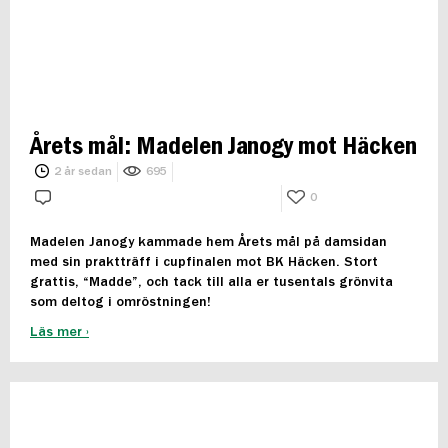
Årets mål: Madelen Janogy mot Häcken
2 år sedan
695
0
Madelen Janogy kammade hem Årets mål på damsidan
med sin praktträff i cupfinalen mot BK Häcken. Stort
grattis, “Madde”, och tack till alla er tusentals grönvita
som deltog i omröstningen!
Läs mer ›