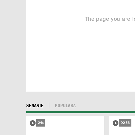
SENASTE
POPULÄRA
24s
02.33