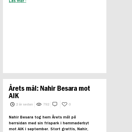
Läs mer ›
Årets mål: Nahir Besara mot
AIK
2 år sedan
792
0
Nahir Besara tog hem Årets mål på
herrsidan med sin frispark i hemmaderbyt
mot AIK i september. Stort grattis, Nahir,