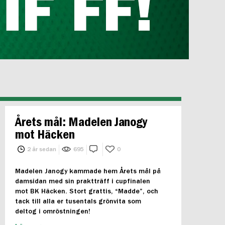
Årets mål: Madelen Janogy
mot Häcken
2 år sedan
695
0
Madelen Janogy kammade hem Årets mål på
damsidan med sin praktträff i cupfinalen
mot BK Häcken. Stort grattis, “Madde”, och
tack till alla er tusentals grönvita som
deltog i omröstningen!