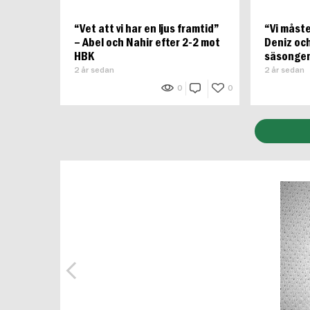
“Vet att vi har en ljus framtid”
“Vi måste
– Abel och Nahir efter 2-2 mot
Deniz och
HBK
säsongen
2 år sedan
2 år sedan
0
0