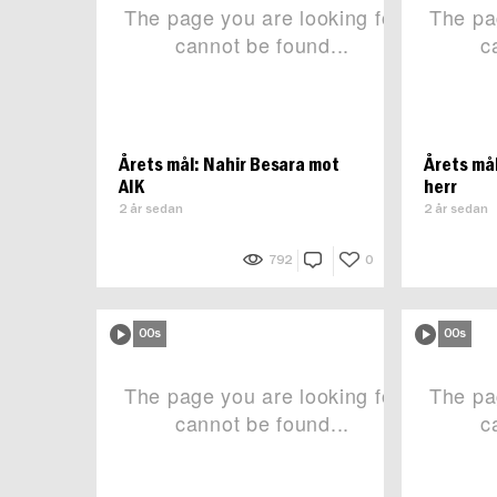
Årets mål: Nahir Besara mot
Årets må
AIK
herr
2 år sedan
2 år sedan
792
0
00s
00s