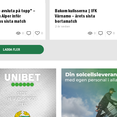
 avsluta på topp” –
Bakom kulisserna | IFK
 Alper inför
Värnamo – årets sista
s sista match
bortamatch
2 år sedan
0
0
0
0
LADDA FLER