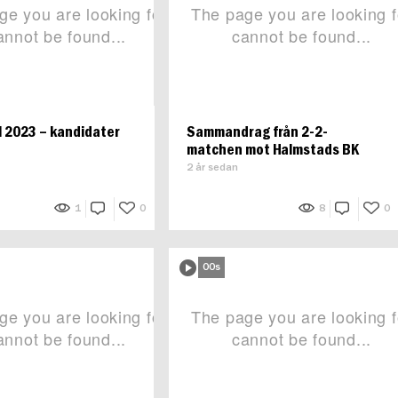
l 2023 – kandidater
Sammandrag från 2-2-
matchen mot Halmstads BK
2 år sedan
1
0
8
0
00s