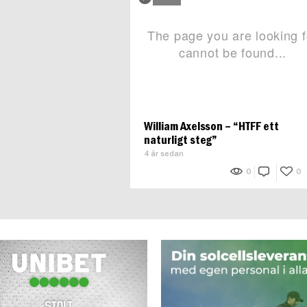
William Axelsson – “HTFF ett
naturligt steg”
4 år sedan
0
0