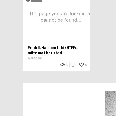
Fredrik Hammar inför HTFF:s
möte mot Karlstad
4 år sedan
0
0