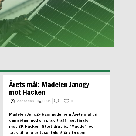
Årets mål: Madelen Janogy
mot Häcken
2 år sedan
695
0
Madelen Janogy kammade hem Årets mål på
damsidan med sin praktträff i cupfinalen
mot BK Häcken. Stort grattis, “Madde”, och
tack till alla er tusentals grönvita som