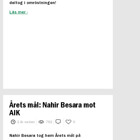
deltog i omröstningen!
Läs mer ›
Årets mål: Nahir Besara mot
AIK
2 år sedan
792
0
Nahir Besara tog hem Årets mål på