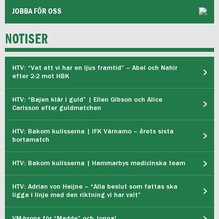
JOBBA FÖR OSS
NOTISER
HTV: “Vet att vi har en ljus framtid” – Abel och Nahir
efter 2-2 mot HBK
HTV: “Bajen klär i guld” | Ellen Gibson och Alice
Carlsson efter guldmatchen
HTV: Bakom kulisserna | IFK Värnamo – årets sista
bortamatch
HTV: Bakom kulisserna | Hammarbys medicinska team
HTV: Adrian von Heijne – “Alla beslut som fattas ska
ligga i linje med den riktning vi har valt”
VM-brons för “Madde” och Jonna!