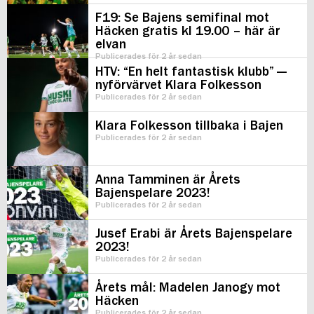
F19: Se Bajens semifinal mot
Häcken gratis kl 19.00 – här är
elvan
Publicerades för 2 år sedan
HTV: “En helt fantastisk klubb” —
nyförvärvet Klara Folkesson
Publicerades för 2 år sedan
Klara Folkesson tillbaka i Bajen
Publicerades för 2 år sedan
Anna Tamminen är Årets
Bajenspelare 2023!
Publicerades för 2 år sedan
Jusef Erabi är Årets Bajenspelare
2023!
Publicerades för 2 år sedan
Årets mål: Madelen Janogy mot
Häcken
Publicerades för 2 år sedan