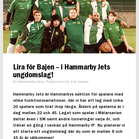
Lira för Bajen – i Hammarby Jets
ungdomslag!
Av Hammarby Jets, Publicerat för 4 år sedan.
Hammarby Jets är Hammarbys sektion för spelare med
olika funktionsvariationer, där vi har ett lag med cirka
20 spelare som lirat ihop länge. Åldern på spelarna är i
dag mellan 22 och 45. Laget som spelar i Mälarserien
deltar även i SM samt andra turneringar varje år, och
tränar en gång i veckan på Hammarby IP. Nu planerar vi
att starta ett ungdomslag där du som är mellan 8 och
15 år är välkommen!