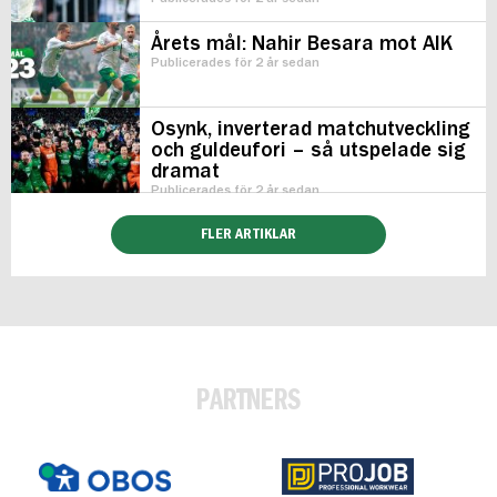
Årets mål: Nahir Besara mot AIK
Publicerades för 2 år sedan
Osynk, inverterad matchutveckling
och guldeufori – så utspelade sig
dramat
Publicerades för 2 år sedan
FLER ARTIKLAR
PARTNERS