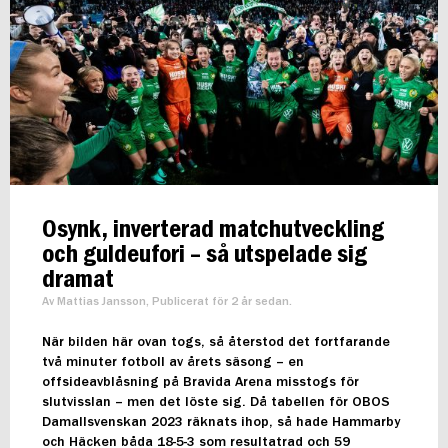
Osynk, inverterad matchutveckling
och guldeufori – så utspelade sig
dramat
Av Mattias Jansson, Publicerat för 2 år sedan.
När bilden här ovan togs, så återstod det fortfarande
två minuter fotboll av årets säsong – en
offsideavblåsning på Bravida Arena misstogs för
slutvisslan – men det löste sig. Då tabellen för OBOS
Damallsvenskan 2023 räknats ihop, så hade Hammarby
och Häcken båda 18-5-3 som resultatrad och 59