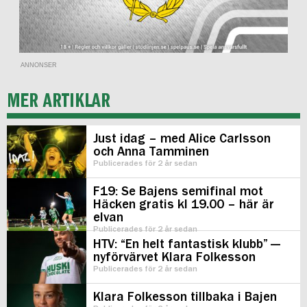
ANNONSER
MER ARTIKLAR
Just idag – med Alice Carlsson
och Anna Tamminen
Publicerades för 2 år sedan
F19: Se Bajens semifinal mot
Häcken gratis kl 19.00 – här är
elvan
Publicerades för 2 år sedan
HTV: “En helt fantastisk klubb” —
nyförvärvet Klara Folkesson
Publicerades för 2 år sedan
Klara Folkesson tillbaka i Bajen