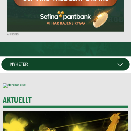
ANNONS
NYHETER
HTV
NYHETSARKIV
AKTUELLT