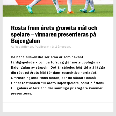
Rösta fram årets grönvita mål och
spelare – vinnaren presenteras på
Bajengalan
Av Redaktionen, Publicerat för 2 år sedan.
De båda allsvenska serierna är som bekant
färdigspelade – och på torsdag går årets upplaga av
Bajengalan av stapeln. Det är således hög tid att lägga
din röst på Årets Mål för dam- respektive herrlaget.
Omröstningarna finns nedan, där du såklart också
finner röstlänken till Årets Bajenspelare, samt plåtlänk
till galans eftersläpp där samtliga pristagare kommer
presenteras.