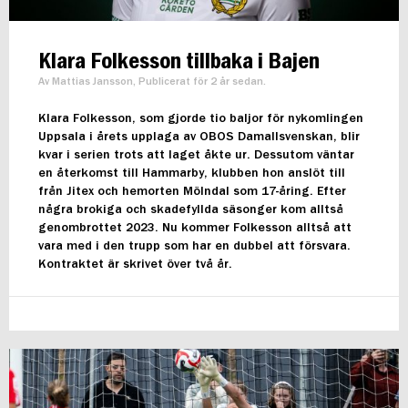
Klara Folkesson tillbaka i Bajen
Av Mattias Jansson, Publicerat för 2 år sedan.
Klara Folkesson, som gjorde tio baljor för nykomlingen
Uppsala i årets upplaga av OBOS Damallsvenskan, blir
kvar i serien trots att laget åkte ur. Dessutom väntar
en återkomst till Hammarby, klubben hon anslöt till
från Jitex och hemorten Mölndal som 17-åring. Efter
några brokiga och skadefyllda säsonger kom alltså
genombrottet 2023. Nu kommer Folkesson alltså att
vara med i den trupp som har en dubbel att försvara.
Kontraktet är skrivet över två år.