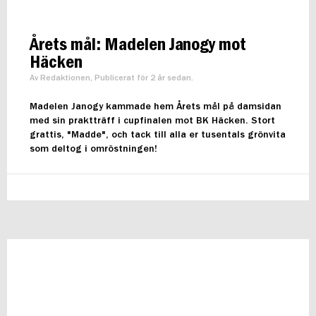
Årets mål: Madelen Janogy mot
Häcken
Av Redaktionen, Publicerat för 2 år sedan.
Madelen Janogy kammade hem Årets mål på damsidan
med sin praktträff i cupfinalen mot BK Häcken. Stort
grattis, "Madde", och tack till alla er tusentals grönvita
som deltog i omröstningen!