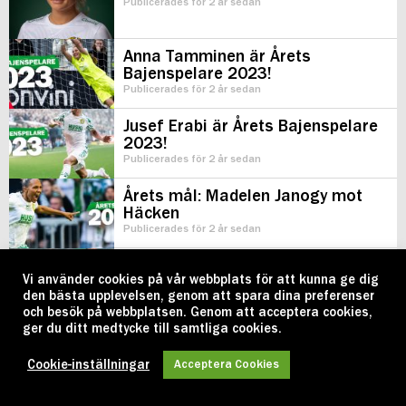
Publicerades för 2 år sedan
Anna Tamminen är Årets
Bajenspelare 2023!
Publicerades för 2 år sedan
Jusef Erabi är Årets Bajenspelare
2023!
Publicerades för 2 år sedan
Årets mål: Madelen Janogy mot
Häcken
Publicerades för 2 år sedan
Årets mål: Nahir Besara mot AIK
Vi använder cookies på vår webbplats för att kunna ge dig
Publicerades för 2 år sedan
den bästa upplevelsen, genom att spara dina preferenser
och besök på webbplatsen. Genom att acceptera cookies,
ger du ditt medtycke till samtliga cookies.
Osynk, inverterad matchutveckling
och guldeufori – så utspelade sig
Cookie-inställningar
Acceptera Cookies
dramat
Publicerades för 2 år sedan