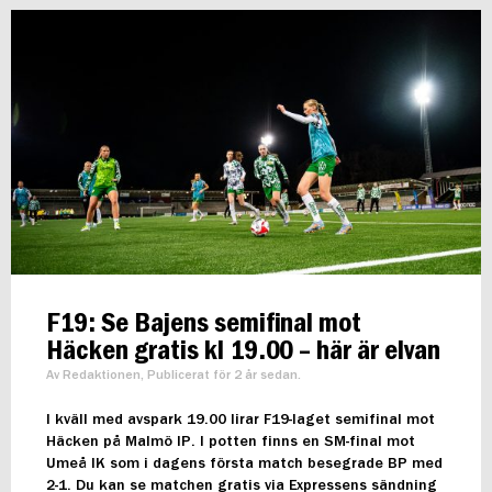
F19: Se Bajens semifinal mot
Häcken gratis kl 19.00 – här är elvan
Av Redaktionen, Publicerat för 2 år sedan.
I kväll med avspark 19.00 lirar F19-laget semifinal mot
Häcken på Malmö IP. I potten finns en SM-final mot
Umeå IK som i dagens första match besegrade BP med
2-1. Du kan se matchen gratis via Expressens sändning