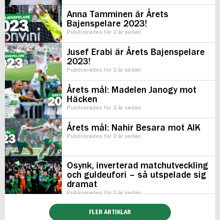
Anna Tamminen är Årets
Bajenspelare 2023!
Publicerades för 2 år sedan
Jusef Erabi är Årets Bajenspelare
2023!
Publicerades för 2 år sedan
Årets mål: Madelen Janogy mot
Häcken
Publicerades för 2 år sedan
Årets mål: Nahir Besara mot AIK
Publicerades för 2 år sedan
Osynk, inverterad matchutveckling
och guldeufori – så utspelade sig
dramat
Publicerades för 2 år sedan
FLER ARTIKLAR