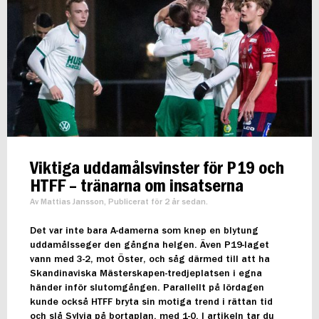
Viktiga uddamålsvinster för P19 och
HTFF – tränarna om insatserna
Av Mattias Jansson, Publicerat för 2 år sedan.
Det var inte bara A-damerna som knep en blytung
uddamålsseger den gångna helgen. Även P19-laget
vann med 3-2, mot Öster, och såg därmed till att ha
Skandinaviska Mästerskapen-tredjeplatsen i egna
händer inför slutomgången. Parallellt på lördagen
kunde också HTFF bryta sin motiga trend i rättan tid
och slå Sylvia på bortaplan, med 1-0. I artikeln tar du