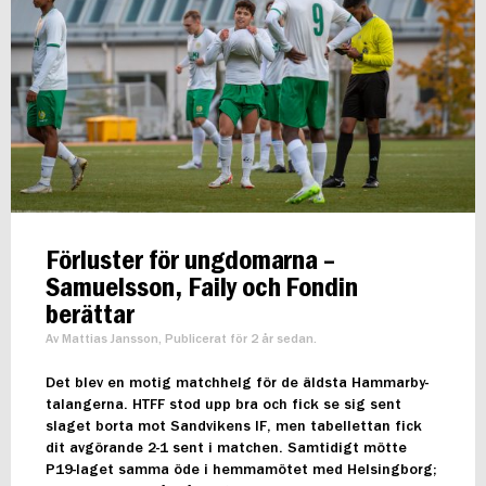
Förluster för ungdomarna –
Samuelsson, Faily och Fondin
berättar
Av Mattias Jansson, Publicerat för 2 år sedan.
Det blev en motig matchhelg för de äldsta Hammarby-
talangerna. HTFF stod upp bra och fick se sig sent
slaget borta mot Sandvikens IF, men tabellettan fick
dit avgörande 2-1 sent i matchen. Samtidigt mötte
P19-laget samma öde i hemmamötet med Helsingborg;