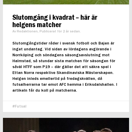
Slutomgång i kvadrat – här är
helgens matcher
Av Redaktionen, Publicerat för 2 år sedan.
Slutomgångstider råder i svensk fotboll och Bajen är
inget undantag. Vid sidan av lördagens avgörande i
Norrköping och söndagens säsongsavslutning mot
Halmstad, så stundar sista matchen för säsongen för
såväl HTFF som P19 – där gäller det att säkra spel i
Ettan Norra respektive Skandinaviska Mästerskapen.
Helgen inleds emellertid på fredagskvällen, då
futsalherrarna tar emot AFC hemma i Eriksdalshallen. I
artikeln får du koll på matcherna.
Futsal