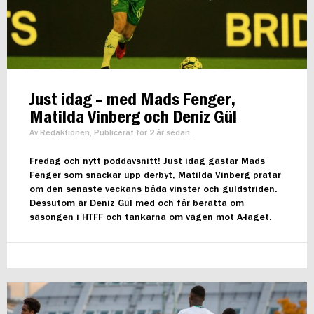
Just idag – med Mads Fenger,
Matilda Vinberg och Deniz Gül
Av Redaktionen, Publicerat för 2 år sedan.
Fredag och nytt poddavsnitt! Just idag gästar Mads
Fenger som snackar upp derbyt, Matilda Vinberg pratar
om den senaste veckans båda vinster och guldstriden.
Dessutom är Deniz Gül med och får berätta om
säsongen i HTFF och tankarna om vägen mot A-laget.