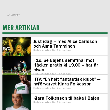
ANNONSER
MER ARTIKLAR
Just idag – med Alice Carlsson
och Anna Tamminen
Publicerades för 2 år sedan
F19: Se Bajens semifinal mot
Häcken gratis kl 19.00 – här är
elvan
Publicerades för 2 år sedan
HTV: “En helt fantastisk klubb” —
nyförvärvet Klara Folkesson
Publicerades för 2 år sedan
Klara Folkesson tillbaka i Bajen
Publicerades för 2 år sedan