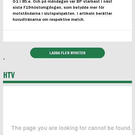
0-1 i 85:e. Och på måndagen var BP starkast i näst
sista F19-höstomgången, som betydde mer för
motståndarna i slutspelsjakten. I artikeln berättar
huvudtränarna om respektive match.
LADDA FLER NYHETER
*
HTV