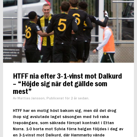
HTFF nia efter 3-1-vinst mot Dalkurd
– “Höjde sig när det gällde som
mest”
Av Mattias Jansson, Publicerat för 2 år sedan.
HTFF har en motig höst bakom sig, men då det drog
ihop sig avslutade laget säsongen med två raka
trepoängare, som säkrade förnyat kontrakt i Ettan
Norra. 1-0 borta mot Sylvia förra helgen följdes i dag av
en 3-1-vinst mot Dalkurd, där Hammarby vände