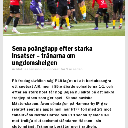
Sena poängtapp efter starka
insatser – tränarna om
ungdomshelgen
Av Mattias Jansson, Publicerat för 2 år sedan.
På fredagskvällen såg P19-laget ut att bortabesegra
ett spetsat AIK, men i 85:e gjorde solnaiterna 1-1, och
efter en stark höst får nog Bajen nu sikta på att säkra
tredjeplatsen som ger spel i Skandinaviska
Mästerskapen. Även söndagen på Hammarby IP gav
relativt sent insläppta mål, när HTFF föll med 2-3 mot
tabelltvåan Nordic United och F19 sedan spelade 3-3
mot troliga slutspelsmotståndaren Häcken i sin
slutomgång. Tränarna berättar mer i artikeln.