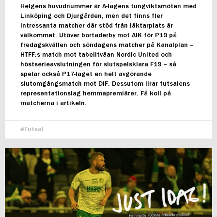
Helgens huvudnummer är A-lagens tungviktsmöten med
Linköping och Djurgården, men det finns fler
intressanta matcher där stöd från läktarplats är
välkommet. Utöver bortaderby mot AIK för P19 på
fredagskvällen och söndagens matcher på Kanalplan –
HTFF:s match mot tabelltvåan Nordic United och
höstserieavslutningen för slutspelsklara F19 – så
spelar också P17-laget en helt avgörande
slutomgångsmatch mot DIF. Dessutom lirar futsalens
representationslag hemmapremiärer. Få koll på
matcherna i artikeln.
Futsal