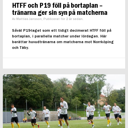
HTFF och P19 föll på bortaplan –
tränarna ger sin syn på matcherna
Av Mattias Jansson, Publicerat för 2 år sedan.
Såväl P19-laget som ett tidigt decimerat HTFF föll på
bortaplan, i parallella matcher under lördagen. Här
berättar huvudtränarna om matcherna mot Norrköping
och Täby.